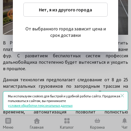
Нет, я из другого города
От выбранного города зависит цена и
срок доставки
В России планируют в тестовом режиме запустить
платунинг или технологию перевозки грузов в караване
фур. С развитием беспилотных систем профессия
дальнобойщика постепенно будет вытесняться и уходить
в прошлое.
Данная технология предполагает следование от 8 до 25
магистральных грузовиков по загородным трассам на
коротком расстоянии друг от друга. Теоретически
Мы используем cookies для быстрой и удобной работы сайта. Продолжая
управление фурами, кроме головной, уже сейчас может
пользоваться сайтом, вы принимаете
взять на себя система адаптивного круиз-контроля. Со
условия обработки персональных данных
временем, автоматизация позволит полностью
отказаться от ручного управления человеком. Для
компаний-перевозчиков это дает экономию по
Меню
Главная
Каталог
Корзина
Чат