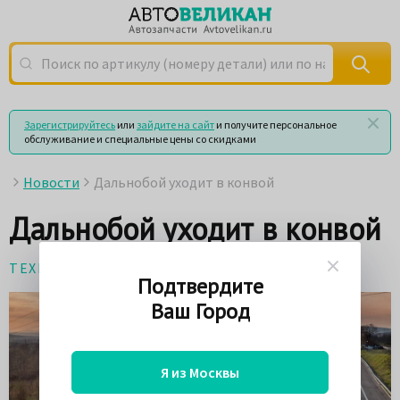
Поиск по артикулу (номеру детали) или по названию
Зарегистрируйтесь
или
зайдите на сайт
и получите персональное
обслуживание и специальные цены со скидками
Новости
Дальнобой уходит в конвой
Дальнобой уходит в конвой
ТЕХНОЛОГИИ
9 сентября 2019
Подтвердите
Ваш Город
Я из Москвы