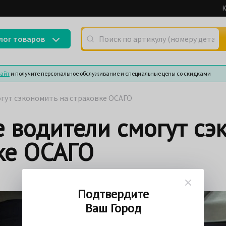
К
Поиск по артикулу (номеру детали) или
лог товаров
сайт
и получите персональное обслуживание и специальные цены со скидками
гут сэкономить на страховке ОСАГО
 водители смогут сэ
ке ОСАГО
Подтвердите
Ваш Город