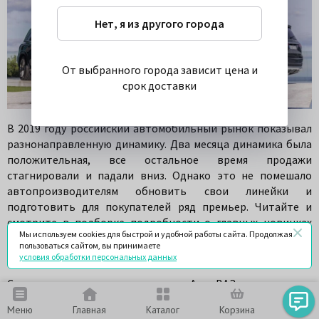
Нет, я из другого города
От выбранного города зависит цена и
срок доставки
В 2019 году российский автомобильный рынок показывал
разнонаправленную динамику. Два месяца динамика была
положительная, все остальное время продажи
стагнировали и падали вниз. Однако это не помешало
автопроизводителям обновить свои линейки и
подготовить для покупателей ряд премьер. Читайте и
смотрите в подборке подробности о главных новинках
Мы используем cookies для быстрой и удобной работы сайта. Продолжая
прошедшего 2019 года.
пользоваться сайтом, вы принимаете
Недорогая Lada Granta Cross
условия обработки персональных данных
Самая доступная модель от АвтоВАЗа отличается
повышенной проходимостью и пластиковым обвесом
Меню
Главная
Каталог
Корзина
Чат
кузова, который обеспечивает защиту при передвижении