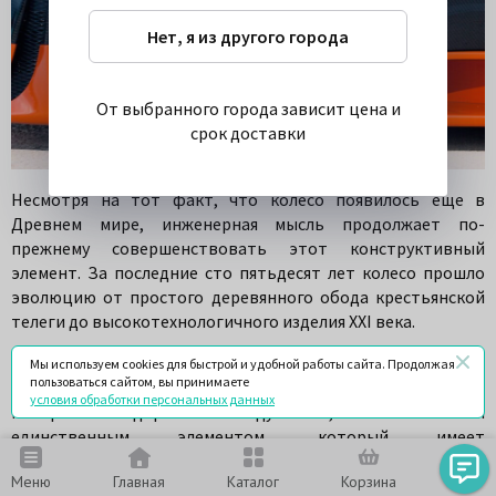
Нет, я из другого города
От выбранного города зависит цена и
срок доставки
Несмотря на тот факт, что колесо появилось еще в
Древнем мире, инженерная мысль продолжает по-
прежнему совершенствовать этот конструктивный
элемент. За последние сто пятьдесят лет колесо прошло
эволюцию от простого деревянного обода крестьянской
телеги до высокотехнологичного изделия XXI века.
В современных автомобилях шины играют наиболее
Мы используем cookies для быстрой и удобной работы сайта. Продолжая
пользоваться сайтом, вы принимаете
важную роль, обеспечивая надежный контакт с
условия обработки персональных данных
поверхностью дороги. Если задуматься, то шины являются
единственным элементом, который имеет
непосредственное соприкосновение с дорогой и от пятна
Меню
Главная
Каталог
Корзина
Чат
контакта зависит устойчивость машины во время