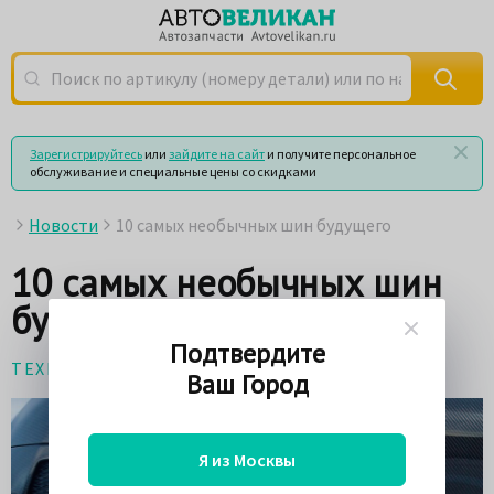
Поиск по артикулу (номеру детали) или по названию
Зарегистрируйтесь
или
зайдите на сайт
и получите персональное
обслуживание и специальные цены со скидками
Новости
10 самых необычных шин будущего
10 самых необычных шин
будущего
Подтвердите
ТЕХНОЛОГИИ
24 сентября 2017
Ваш Город
Я из Москвы